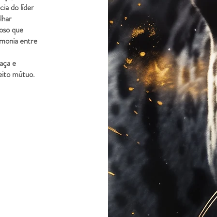
ia do líder
lhar
ioso que
rmonia entre
aça e
eito mútuo.