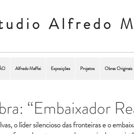
tudio Alfredo M
ÇÃO
Alfredo Maffei
Exposições
Projetos
Obras Originais
ra: “Embaixador Re
lvas, o líder silencioso das fronteiras e o emba