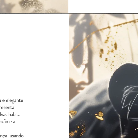
a e elegante
resenta
lvas habita
exão e a
onça, usando