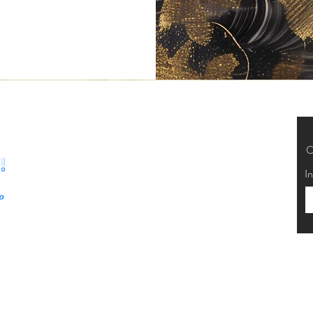
Segurança
C
Ambiente 100% Seguro. Sua
In
Informação é Protegida Pela
Criptografia SSL 256-Bit.