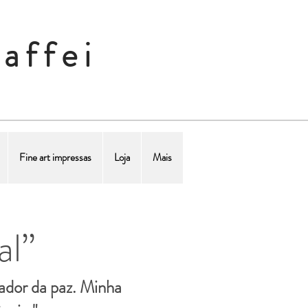
affei
Fine art impressas
Loja
Mais
al”
ixador da paz. Minha