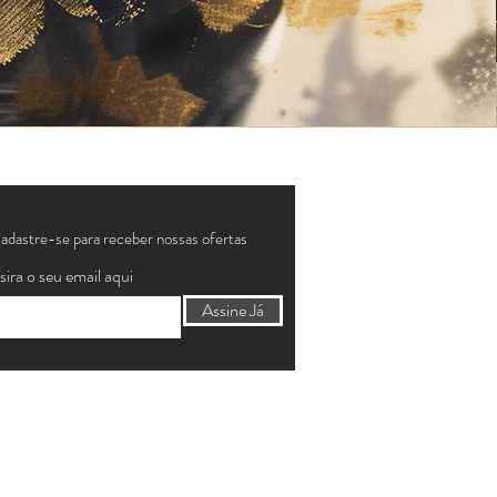
adastre-se para receber nossas ofertas
sira o seu email aqui
Assine Já