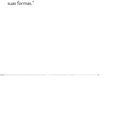
suas formas."
Loja
Sobre
Contato
Exposições
Projetos