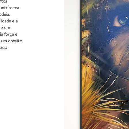
ntos
 intrínseca
odeia.
idade e a
a é um
a força e
é um convite
ossa