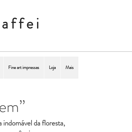
affei
Fine art impressas
Loja
Mais
gem”
 indomável da floresta,