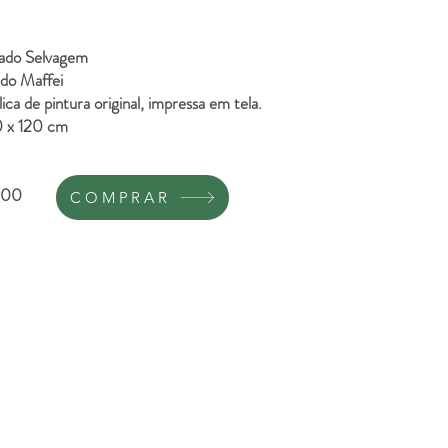
mado Selvagem
edo Maffei
ica de pintura original, impressa em tela.
0 x 120 cm
900
COMPRAR