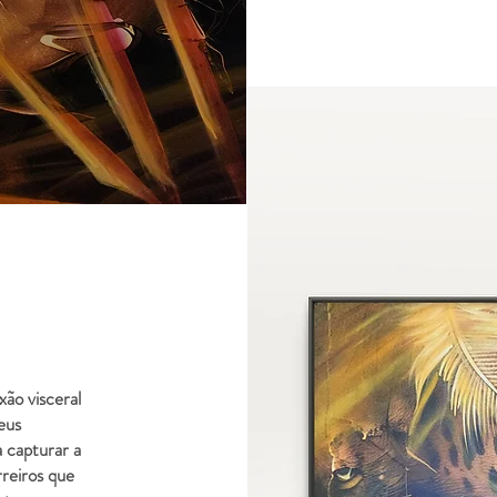
ão visceral
eus
a capturar a
rreiros que