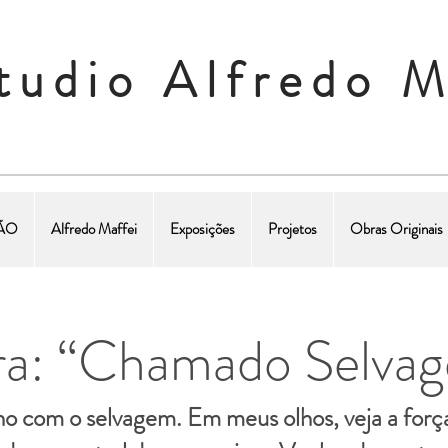
tudio Alfredo M
ÇÃO
Alfredo Maffei
Exposições
Projetos
Obras Originais
a: “Chamado Selva
o com o selvagem. Em meus olhos, veja a força