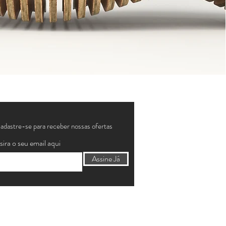
adastre-se para receber nossas ofertas
sira o seu email aqui
Assine Já