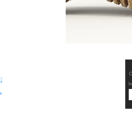
Segurança
C
Ambiente 100% Seguro. Sua
In
Informação é Protegida Pela
Criptografia SSL 256-Bit.