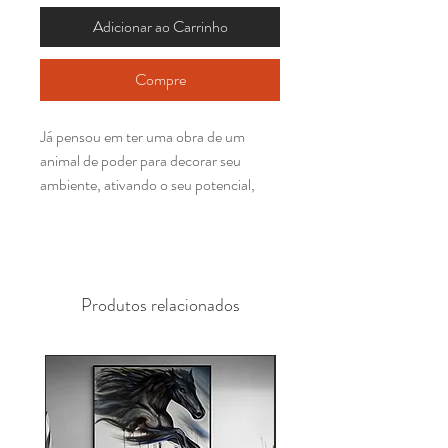
Adicionar ao Carrinho
Compre
Já pensou em ter uma obra de um
animal de poder para decorar seu
ambiente, ativando o seu potencial,
inspirando seus dias e transformando
seu espaço?
O Significado do animal de poder
Produtos relacionados
Aguia representa a força, grandeza,
visão, poder, liberdade, coragem,
inspiração,
vitória, longevidade, sabedoria
e generosidade.