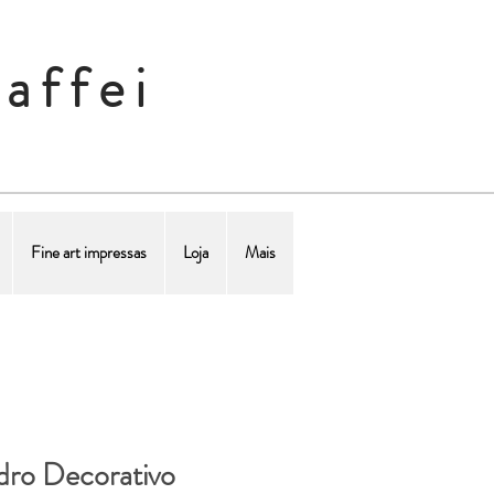
affei
Fine art impressas
Loja
Mais
ro Decorativo