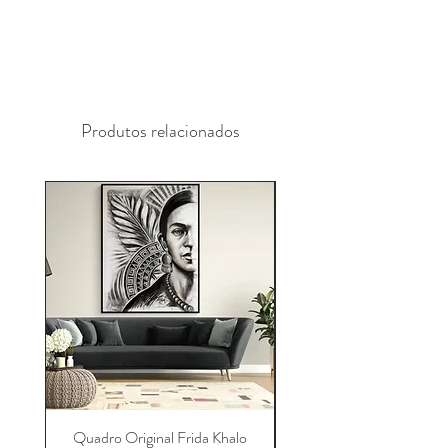
Ganesha é o símbolo de soluções
lógicas e deve ser interpretado como
tal. "Destruidor de Obstáculos". Sua
consorte é Buddhi (sinônimo de
Produtos relacionados
"mente") e ele é adorado junto com
Lakṣmi (a deusa da abundância) por
mercadores e homens de negócios. O
culto de Ganexa é generalizado,
mesmo fora da Índia
Quadro Original Frida Khalo