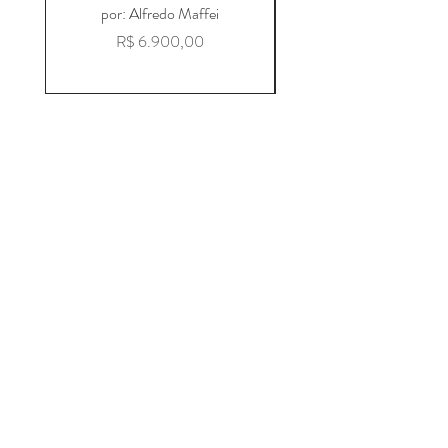
por: Alfredo Maffei
"RAINHA DOURAD
Preço
R$ 6.900,00
Loja
Sobre