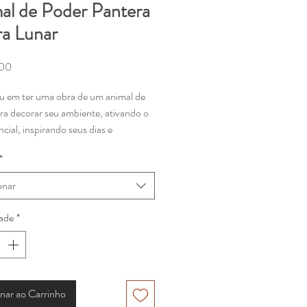
al de Poder Pantera
a Lunar
Preço
,00
u em ter uma obra de um animal de
ra decorar seu ambiente, ativando o
cial, inspirando seus dias e
rmando seu espaço?
*
icado do animal de poder Pantera
onar
imboliza a
e, valientia carrega a agressividade e
ade
*
 Ligada com a lua ela possui enorme
energia do feminino, significando a
oder e a noite.
dro decorativo com impressão da
nar ao Carrinho