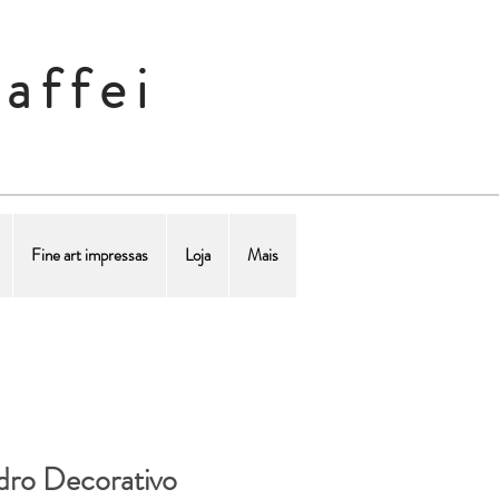
affei
Fine art impressas
Loja
Mais
ro Decorativo