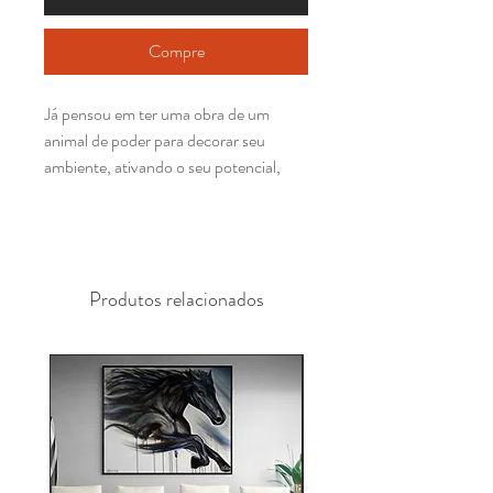
Compre
Já pensou em ter uma obra de um
animal de poder para decorar seu
ambiente, ativando o seu potencial,
inspirando seus dias e transformando
seu espaço?
O Significado do animal de poder leão
Produtos relacionados
representa a liderança, força, poder,
coragem, vitalidade, potência sexual,
saúde, energia, prosperidade, proteção,
autoconfiança.
Esse quadro decorativo com
impressão da obra de Alfredo Maffei é
perfeita para decorar seu quarto, sala,