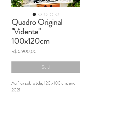
Quadro Original
"Vidente"
100x120cm
Preço
R$ 6.900,00
Sold
Acrílica sobre tela, 120 x100 cm, ano
2021
Para onde miram esses olhos que
perfuram a matéria, e viajam a
distâncias além do tempo e espaço?
--- Para ver além do que se olha, é