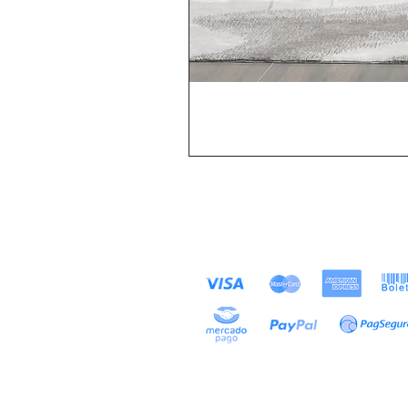
MÉTODOS DE
Loja
PAGAMENTOS ACEITOS
Sobre
Contato
Exposições
Projetos