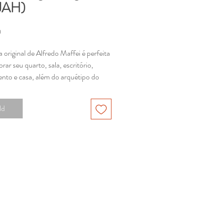
JAH)
Preço
0
 original de Alfredo Maffei é perfeita
rar seu quarto, sala, escritório,
nto e casa, além do arquétipo do
nspirar e guiar.
ld
ça única e original criada pelo poder
ão. A obra é pintada com tinta acrílica
la, o tamanho é 100x130cm.
m com um Certificado de
dade assinado pelo artista.
jetos especiais e medidas
izadas fale conosco:
@alfredomaffei.com