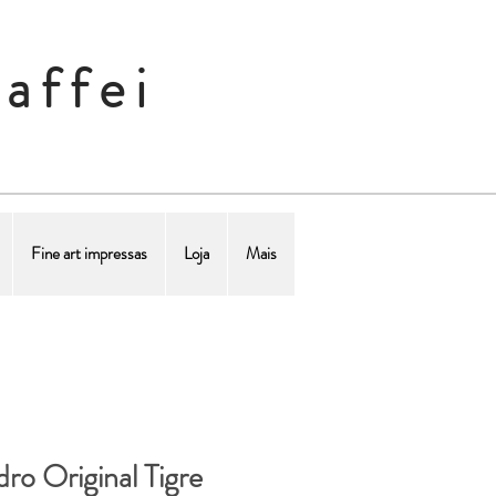
affei
Fine art impressas
Loja
Mais
ro Original Tigre