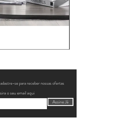
adastre-se para receber nossas ofertas
sira o seu email aqui
Assine Já