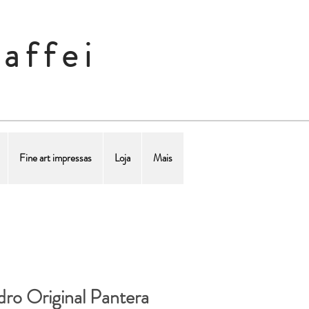
affei
Fine art impressas
Loja
Mais
ro Original Pantera