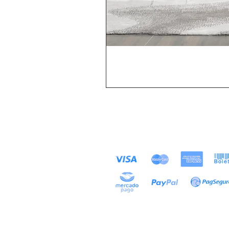
MÉTODOS DE
Loja
PAGAMENTOS ACEITOS
Sobre
Contato
Exposições
Projetos