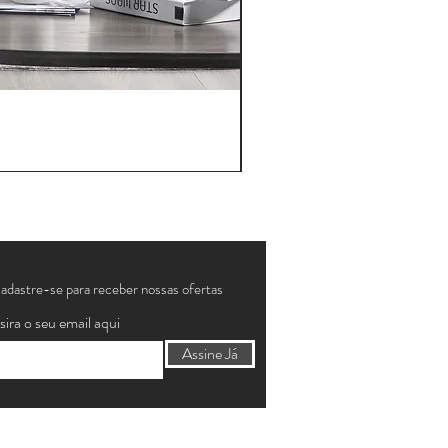
adastre-se para receber nossas ofertas
sira o seu email aqui
Assine Já