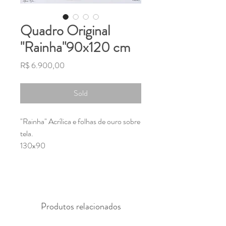
Quadro Original
"Rainha"90x120 cm
Preço
R$ 6.900,00
Sold
"Rainha" Acrílica e folhas de ouro sobre
tela.
130x90
Senhora, Rainha da floresta, me
concede travessia por suas matas, abre
meus caminhos e guarda meus passos.
Produtos relacionados
Sobre teus rios, me ensine a nadar, as
árvores escalar, e nas estrelas, a alma